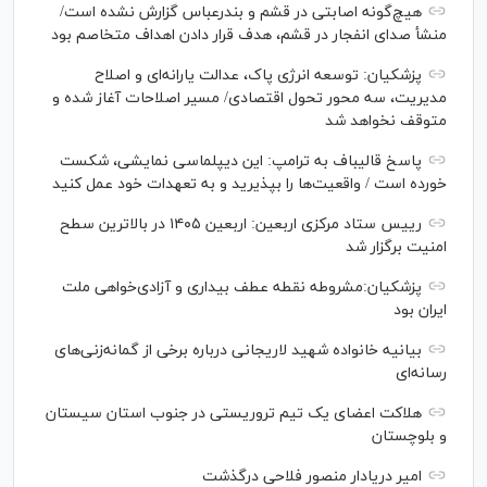
هیچ‌گونه اصابتی در قشم و بندرعباس گزارش نشده است/
منشأ صدای انفجار در قشم، هدف قرار دادن اهداف متخاصم بود
پزشکیان: توسعه انرژی پاک، عدالت یارانه‌ای و اصلاح
مدیریت، سه محور تحول اقتصادی/ مسیر اصلاحات آغاز شده و
متوقف نخواهد شد
پاسخ قالیباف به ترامپ: این دیپلماسی نمایشی، شکست
خورده است / واقعیت‌ها را بپذیرید و به تعهدات خود عمل کنید
رییس ستاد مرکزی اربعین: اربعین ۱۴۰۵ در بالاترین سطح
امنیت برگزار شد
پزشکیان:مشروطه نقطه عطف بیداری و آزادی‌خواهی ملت
ایران بود
بیانیه خانواده شهید لاریجانی درباره برخی از گمانه‌زنی‌های
رسانه‌ای
هلاکت اعضای یک تیم تروریستی در جنوب استان سیستان
و بلوچستان
امیر دریادار منصور فلاحی درگذشت