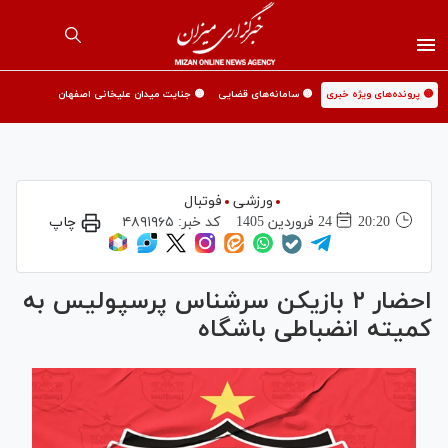
🟡 پرونده‌های ویژه خبری
🟡 سامانه‌های قضایی
🟡 جنایت میدان علیخانی اصفهان
ورزشی
فوتبال
20:20
24 فروردين 1405
کد خبر:
۴۸۹۱۹۶۵
چاپ
احضار ۲ بازیکن سرشناس پرسپولیس به
کمیته انضباطی باشگاه