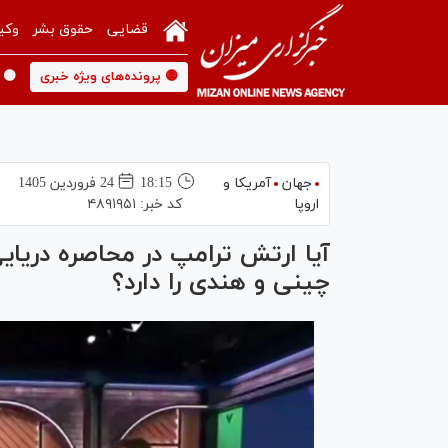
قضایی
حقوق بشر
وکی
🟡 پرونده‌های ویژه خبری
🟡 
جهان
آمریکا و
18:15
24 فروردين 1405
اروپا
کد خبر:
۴۸۹۱۹۵۱
آیا ارتش ترامپ در محاصره دریای
چینی و هندی را دارد؟