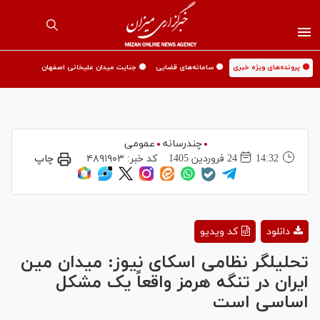
🟡 پرونده‌های ویژه خبری
🟡 سامانه‌های قضایی
🟡 جنایت میدان علیخانی اصفهان
چندرسانه
عمومی
14:32
24 فروردين 1405
کد خبر:
۴۸۹۱۹۰۳
چاپ
Play
دانلود
کد ویدیو
Video
تحلیلگر نظامی اسکای نیوز: میدان مین
ایران در تنگه هرمز واقعاً یک مشکل
اساسی است