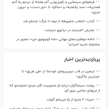
فیلم‌های سینمایی و تلویزیونی آخر هفته؛ از «پدرم یه آدم
فضاییه»، «صد یکشنبه» و «ساکرا» تا «دور دست» و «برون
مرزی»
کتاب «انقلاب مشروطه؛ از تولد تا مرگ» منتشر شد
نمایش ۲مستند در «پاتوق مستند»
ادامه موفقیت‌های جهانی «ماه کوچولوی من»؛ حضور در
جشنواره ماربیا اسپانیا
پربازدیدترین اخبار
اربعین در قاب دوربین‌های خودنما/ از «طی طریق» تا
«ویترین بلاگری»
روایت سینماگران درباره راز محبوبیت اکبر عبدی/ هنرمندی که
از مرزهای جناحی عبور کرد
«مینا» ۲ جایزه از راه ابریشم گرفت
آرش امینی: موسیقی در جنگ نقش مهمی در حفظ روحیه و