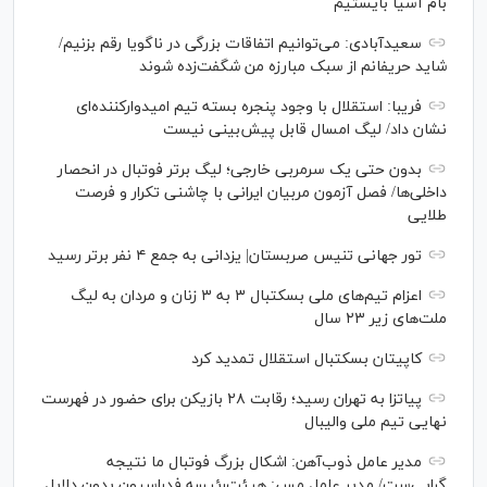
بام آسیا بایستیم
سعیدآبادی: می‌توانیم اتفاقات بزرگی در ناگویا رقم بزنیم/
شاید حریفانم از سبک مبارزه من شگفت‌زده شوند
فریبا: استقلال با وجود پنجره بسته تیم امیدوارکننده‌ای
نشان داد/ لیگ امسال قابل پیش‌بینی نیست
بدون حتی یک سرمربی خارجی؛ لیگ برتر فوتبال در انحصار
داخلی‌ها/ فصل آزمون مربیان ایرانی با چاشنی تکرار و فرصت
طلایی
تور جهانی تنیس صربستان| یزدانی به جمع ۴ نفر برتر رسید
اعزام تیم‌های ملی بسکتبال ۳ به ۳ زنان و مردان به لیگ
ملت‌های زیر ۲۳ سال
کاپیتان بسکتبال استقلال تمدید کرد
پیاتزا به تهران رسید؛ رقابت ۲۸ بازیکن برای حضور در فهرست
نهایی تیم ملی والیبال
مدیر عامل ذوب‌آهن: اشکال بزرگ فوتبال ما نتیجه
گرایی‌ست/ مدیر عامل مس: هیئت‌رئیسه فدراسیون بدون دلایل