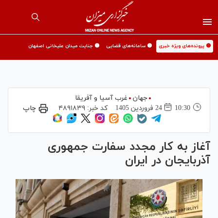
🟡 پرونده‌های ویژه خبری
🟡 سامانه‌های قضایی
🟡 جنایت میدان علیخانی اصفهان
جهان
غرب آسیا و آفریقا
10:30
24 فروردين 1405
کد خبر:
۴۸۹۱۸۳۹
چاپ
آغاز به کار مجدد سفارت جمهوری
آذربایجان در ایران