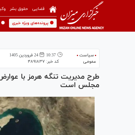
قضایی
حقوق بشر
وکی
🟡 پرونده‌های ویژه خبری
🟡 
سیاست
10:37
24 فروردين 1405
عمومی
کد خبر:
۴۸۹۱۸۳۷
طرح مدیریت تنگه هرمز با عوارض
مجلس است