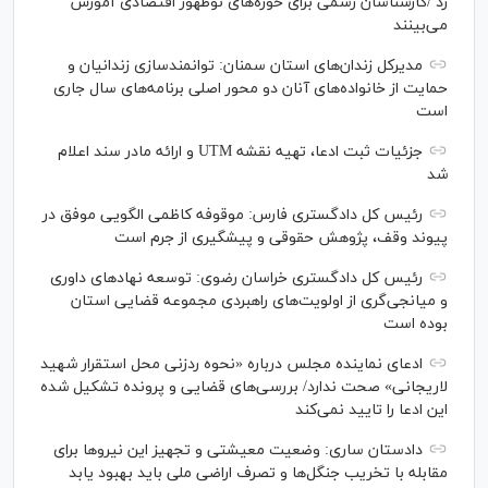
زد /کارشناسان رسمی برای حوزه‌های نوظهور اقتصادی آموزش
می‌بینند
مدیرکل زندان‌های استان سمنان: توانمندسازی زندانیان و
حمایت از خانواده‌های آنان دو محور اصلی برنامه‌های سال جاری
است
جزئیات ثبت ادعا، تهیه نقشه UTM و ارائه مادر سند اعلام
شد
رئیس کل دادگستری فارس: موقوفه کاظمی الگویی موفق در
پیوند وقف، پژوهش حقوقی و پیشگیری از جرم است
رئیس کل دادگستری خراسان رضوی: توسعه نهاد‌های داوری
و میانجی‌گری از اولویت‌های راهبردی مجموعه قضایی استان
بوده است
ادعای نماینده مجلس درباره «نحوه ردزنی محل استقرار شهید
لاریجانی» صحت ندارد/ بررسی‌های قضایی و پرونده تشکیل شده
این ادعا را تایید نمی‌کند
دادستان ساری: وضعیت معیشتی و تجهیز این نیرو‌ها برای
مقابله با تخریب جنگل‌ها و تصرف اراضی ملی باید بهبود یابد