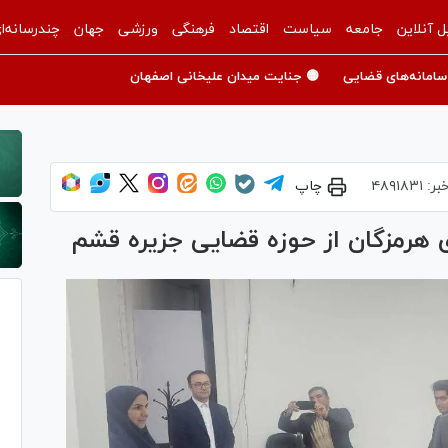
ل آنلاین
جامعه
سیاست
اقتصاد
فرهنگی
ورزشی
جهان
چندرسانه‌ا
سامانه‌های قضایی
🟡 جنایت میدان علیخانی اصفهان
بر:
۴۸۹۱۸۳۱
چاپ
 هرمزگان از حوزه قضایی جزیره قشم