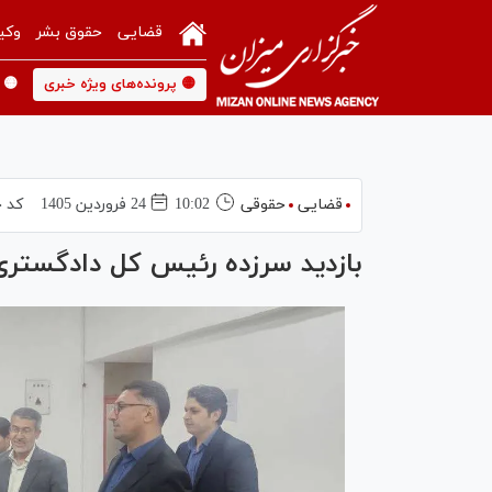
قضایی
حقوق بشر
وکی
🟡 پرونده‌های ویژه خبری
🟡 
قضایی
حقوقی
10:02
24 فروردين 1405
کد خ
بازدید سرزده رئیس کل دادگستری