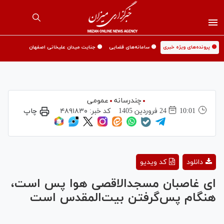
🟡 پرونده‌های ویژه خبری
🟡 سامانه‌های قضایی
🟡 جنایت میدان علیخانی اصفهان
چندرسانه
عمومی
10:01
24 فروردين 1405
کد خبر:
۴۸۹۱۸۳۰
چاپ
Play
دانلود
کد ویدیو
Video
ای غاصبان مسجدالاقصی هوا پس است،
هنگام پس‌گرفتن بیت‌المقدس است