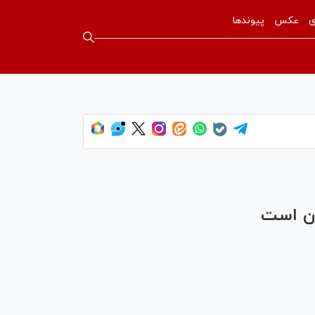
ی
عکس
پیوندها
ان است