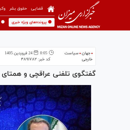
قضایی
حقوق بشر
وکی
🟡 پرونده‌های ویژه خبری
🟡 
جهان
سیاست
0:05
24 فروردين 1405
خارجی
کد خبر:
۴۸۹۱۷۸۲
گفتگوی تلفنی عراقچی و همتای 