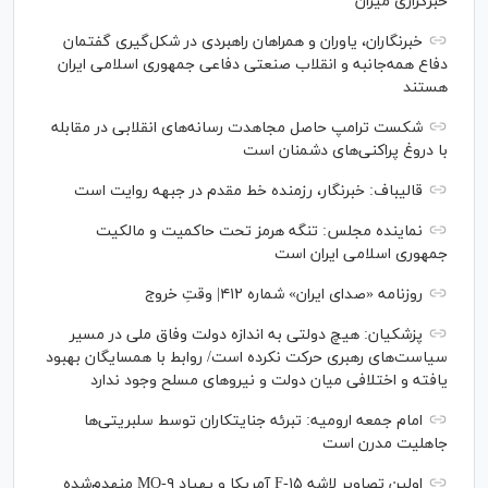
خبرگزاری میزان
خبرنگاران، یاوران و همراهان راهبردی در شکل‌گیری گفتمان
دفاع همه‌جانبه و انقلاب صنعتی دفاعی جمهوری اسلامی ایران
هستند
شکست ترامپ حاصل مجاهدت رسانه‌های انقلابی در مقابله
با دروغ پراکنی‌های دشمنان است
قالیباف: خبرنگار، رزمنده خط مقدم در جبهه روایت است
نماینده مجلس: تنگه هرمز تحت حاکمیت و مالکیت
جمهوری اسلامی ایران است
روزنامه «صدای ایران» شماره ۴۱۲| وقتِ خروج
پزشکیان: هیچ دولتی به اندازه دولت وفاق ملی در مسیر
سیاست‌های رهبری حرکت نکرده است/ روابط با همسایگان بهبود
یافته و اختلافی میان دولت و نیروهای مسلح وجود ندارد
امام جمعه ارومیه: تبرئه جنایتکاران توسط سلبریتی‌ها
جاهلیت مدرن است
اولین تصاویر لاشه F-۱۵ آمریکا و پهپاد MQ-۹ منهدم‌شده