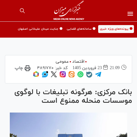
🟡 پرونده‌های ویژه خبری
🟡 سامانه‌های قضایی
🟡 جنایت میدان علیخانی اصفهان
اقتصاد
عمومی
21:09
23 فروردين 1405
کد خبر:
۴۸۹۱۷۷۰
چاپ
بانک مرکزی: هرگونه تبلیغات با لوگوی
موسسات منحله ممنوع است