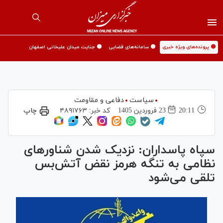
🟡 پرونده‌های ویژه خبری
🟡 سامانه‌های قضایی
🟡 جنایت میدان علیخانی اصفهان
سیاست
دفاعی و مقاومت
20:11
23 فروردين 1405
کد خبر:
۴۸۹۱۷۶۳
چاپ
سپاه پاسداران: نزدیک شدن شناور‌های
نظامی به تنگه هرمز نقض آتش‌بس
تلقی می‌شود