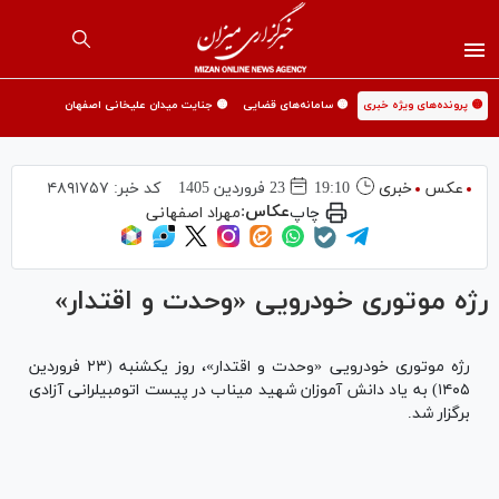
🟡 پرونده‌های ویژه خبری
🟡 سامانه‌های قضایی
🟡 جنایت میدان علیخانی اصفهان
عکس
خبری
19:10
23 فروردين 1405
کد خبر:
۴۸۹۱۷۵۷
عکاس:
چاپ
مهراد اصفهانی
رژه موتوری خودرویی «وحدت و اقتدار»
رژه موتوری خودرویی «وحدت و اقتدار»، روز یکشنبه (۲۳ فروردین
۱۴۰۵) به یاد دانش آموزان شهید میناب در پیست اتومبیلرانی آزادی
برگزار شد.