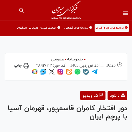
🟡 پرونده‌های ویژه خبری
🟡 سامانه‌های قضایی
🟡 جنایت میدان علیخانی اصفهان
چندرسانه
عمومی
16:23
23 فروردين 1405
کد خبر:
۴۸۹۱۷۳۲
چاپ
Play
دانلود
کد ویدیو
Video
دور افتخار کامران قاسم‌پور، قهرمان آسیا
با پرچم ایران