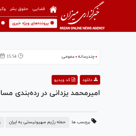
قضایی
حقوق بشر
وکی
🟡 پرونده‌های ویژه خبری
🟡 
چندرسانه
عمومی
15:54
دانلود
کد ویدیو
امیرمحمد یزدانی در رده‌بندی مسا
برچسب ها:
حمله رژیم صهیونیستی به ایران
و