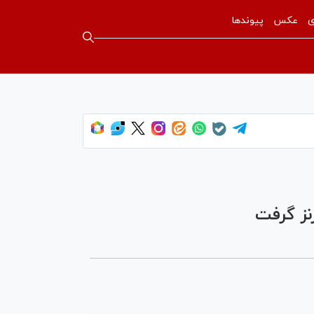
ی
عکس
پیوندها
نز گرفت