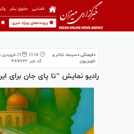
قضایی
حقوق بشر
وکی
🟡 پرونده‌های ویژه خبری
🟡 
فرهنگی
سینما،‌ تئاتر و
15:54
23 فروردين 1405
تلویزیون
کد خبر:
۴۸۹۱۷۲۲
رادیو نمایش "تا پای جان برای ای