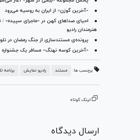
پخش مجموعه «ببعی در شهر» آغاز می‌شو
«آخرین گوزن» از ایران به روسیه می‌رود
احیای صداهای کهن در «ماجرای سپیده» / تا
هنرمندان رادیو
پرونده‌ی مستندسازی از جنگ رمضان در تلوی
«آخرین کوسه نهنگ» مسافر یک جشنواره ت
برچسب ها:
مستند
رادیو نمایش
برنامه ت
لینک کوتاه
ارسال دیدگاه