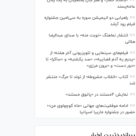
«بامداد خمار» و هنر جان بخشیدن به یک رمان
عامه‌پسند
راهیابی دو انیمیشن سوره به سی‌امین جشنواره
فیلم رود آیلند
انتشار نماهنگ «نوبت منه» با صدای عبدالرضا
هلالی
فیلم‌های سینمایی و تلویزیونی آخر هفته؛ از
«پدرم یه آدم فضاییه»، «صد یکشنبه» و «ساکرا» تا
«دور دست» و «برون مرزی»
کتاب «انقلاب مشروطه؛ از تولد تا مرگ» منتشر
شد
نمایش ۲مستند در «پاتوق مستند»
ادامه موفقیت‌های جهانی «ماه کوچولوی من»؛
حضور در جشنواره ماربیا اسپانیا
پربازدیدترین اخبار