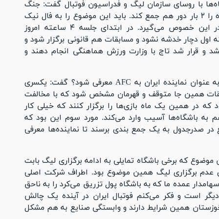
‌ها با روسای سازمان لیگ و فدراسیون فوتبال گفت: جنگ
باعث شد فدراسیون فوتبال و سازمان لیگ باشگاه را ۲ بار دور هم جمع کند. باید این موضوع را به فال نیک
بگیریم که فدراسیون فوتبال نظر باشگاه‌ها را در این خصوص می‌گیرد. در ابتدای جلسه ۴ ساعته امروز
ه اول دچار خدشه نشود و مسابقات هم قانونی برگزار شود و
نشد و قرار شد تاج با وزارت ورزش هماهنگی انجام دهند و
وی در پاسخ به این سوال که قرار شد چه تیمی به عنوان نماینده ایران به AFC معرفی شود؟ گفت: یکسری
سابقات همین جا متوقف و قهرمان مشخص شود که با مخالفت
د که در همین یک ماه بازی‌ها را برگزار کنند که خیلی کار
ه باشگاه‌ها آسیب وارد می‌کند. مورد سوم این بود که
 در صدرجدول به یک جمع بندی برسند تا نماینده‌ها معرفی
 موضوع که برخی باشگاه تمایلی به ادامه برگزاری لیگ بابت
برای عدم برگزاری لیگ همین موضوع بود. اطراف شرکت اصلی
سهامدار عمده ما که به باشگاه پول تزریق می‌کرد را به ناحق
یگر است و فکر می‌کنم فوتبال ایران در آینده یک چالش
خوزستان همین شرایط دارند و وابستگی صنایع به هم مشکل