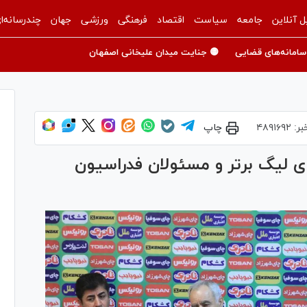
ل آنلاین
جامعه
سیاست
اقتصاد
فرهنگی
ورزشی
جهان
چندرسانه‌ا
سامانه‌های قضایی
🟡 جنایت میدان علیخانی اصفهان
بر:
۴۸۹۱۶۹۲
چاپ
ی لیگ برتر و مسئولان فدراسیون