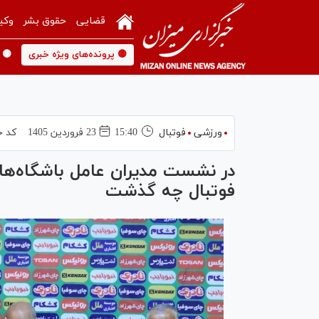
قضایی
حقوق بشر
وکی
🟡 پرونده‌های ویژه خبری
🟡 
ورزشی
فوتبال
15:40
23 فروردين 1405
کد خ
در نشست مدیران عامل باشگاه‌ها
فوتبال چه گذشت