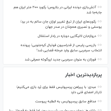
آتش‌بازی دونده ایرانی در بلاروس/ رکورد ۲۰۰ متر ایران هم
جابه‌جا شد
رکورد‌های ایران از تیغ تغییر اوزان جان سالم به در برد/
یوسفی و نصیری همچنان در صدر جهان
دروازه‌بان لالیگایی دوباره در رادار استقلال
بازرسی پلیس از فدراسیون فوتبال کره‌جنوبی/ پرونده
انتخاب سرمربی سابق وارد مرحله قضایی شد!
فورلان به عنوان سرمربی جدید اروگوئه معرفی شد
پربازدیدترین اخبار
عبدی: با پیراهن پرسپولیس فقط برای بُرد بازی می‌کنیم/
تارتار امضای فنی دارد
مدافع سابق پرسپولیس به الطلبه پیوست
پانادیچ: دوران پرسپولیس شیرین بود، اما فقط به قهرمانی با