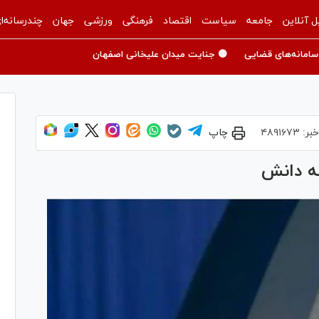
ل آنلاین
جامعه
سیاست
اقتصاد
فرهنگی
ورزشی
جهان
چندرسانه‌ا
سامانه‌های قضایی
🟡 جنایت میدان علیخانی اصفهان
خبر:
۴۸۹۱۶۷۳
چاپ
له دانش