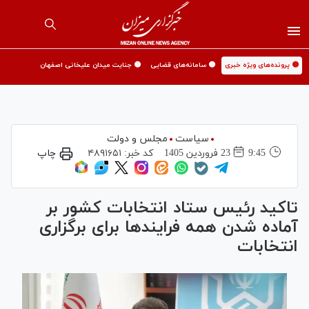
🟡 پرونده‌های ویژه خبری
🟡 سامانه‌های قضایی
🟡 جنایت میدان علیخانی اصفهان
سیاست
مجلس و دولت
9:45
23 فروردين 1405
کد خبر:
۴۸۹۱۶۵۱
چاپ
تاکید رئیس ستاد انتخابات کشور بر
آماده شدن همه فرایند‌ها برای برگزاری
انتخابات