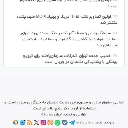
توافق ایران و عمان به معنای بازگشایی فوری تنگه هرمز
نیست
اولین تصاویر لاشه F-۱۵ آمریکا و پهپاد MQ-۹ منهدم‌شده
منتشر شد
سرلشکر رضایی: هدف آمریکا در جنگ هفده روزه، اجرای
عملیات هوابرد، بازگشایی تنگه هرمز و حمله به سایت‌های
هسته‌ای بود
خطیب جمعه تهران: تحرکات سازمان‌یافته برای ترویج
برهنگی با پشتیبانی دشمنان در جریان است
تمامی حقوق مادی و معنوی این سایت متعلق به خبرگزاری میزان است و
استفاده از آن با ذکر منبع بلامانع است.
طراحی و تولید
ایران سامانه
پیوندها
تماس با ما
درباره ما