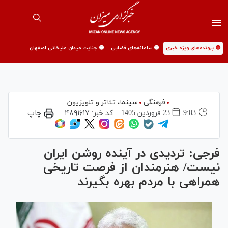
🟡 پرونده‌های ویژه خبری
🟡 سامانه‌های قضایی
🟡 جنایت میدان علیخانی اصفهان
فرهنگی
سینما،‌ تئاتر و تلویزیون
9:03
23 فروردين 1405
کد خبر:
۴۸۹۱۶۱۷
چاپ
فرجی: تردیدی در آینده روشن ایران
نیست/ هنرمندان از فرصت تاریخی
همراهی با مردم بهره بگیرند