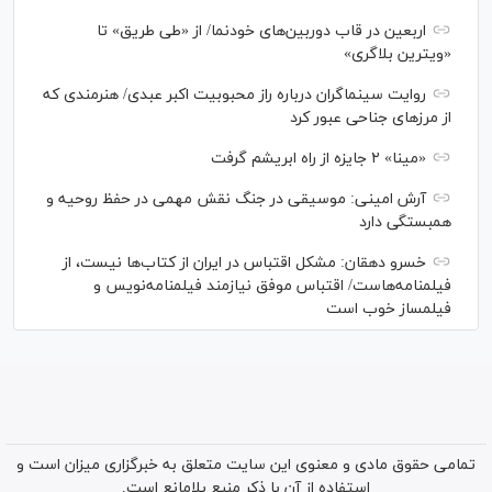
اربعین در قاب دوربین‌های خودنما/ از «طی طریق» تا
«ویترین بلاگری»
روایت سینماگران درباره راز محبوبیت اکبر عبدی/ هنرمندی که
از مرزهای جناحی عبور کرد
«مینا» ۲ جایزه از راه ابریشم گرفت
آرش امینی: موسیقی در جنگ نقش مهمی در حفظ روحیه و
همبستگی دارد
خسرو دهقان: مشکل اقتباس در ایران از کتاب‌ها نیست، از
فیلمنامه‌هاست/ اقتباس موفق نیازمند فیلمنامه‌نویس و
فیلمساز خوب است
تمامی حقوق مادی و معنوی این سایت متعلق به خبرگزاری میزان است و
استفاده از آن با ذکر منبع بلامانع است.