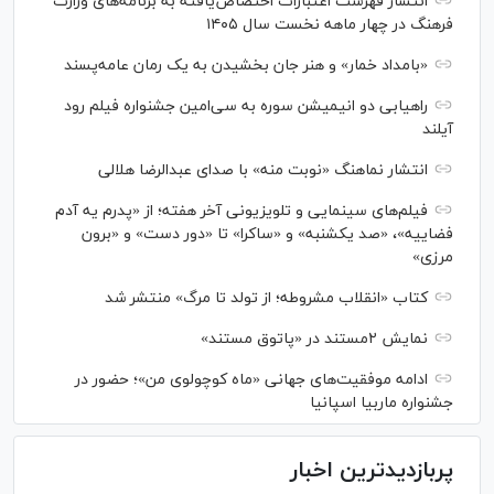
انتشار فهرست اعتبارات اختصاص‌یافته به برنامه‌های وزارت
فرهنگ در چهار ماهه نخست سال ۱۴۰۵
«بامداد خمار» و هنر جان بخشیدن به یک رمان عامه‌پسند
راهیابی دو انیمیشن سوره به سی‌امین جشنواره فیلم رود
آیلند
انتشار نماهنگ «نوبت منه» با صدای عبدالرضا هلالی
فیلم‌های سینمایی و تلویزیونی آخر هفته؛ از «پدرم یه آدم
فضاییه»، «صد یکشنبه» و «ساکرا» تا «دور دست» و «برون
مرزی»
کتاب «انقلاب مشروطه؛ از تولد تا مرگ» منتشر شد
نمایش ۲مستند در «پاتوق مستند»
ادامه موفقیت‌های جهانی «ماه کوچولوی من»؛ حضور در
جشنواره ماربیا اسپانیا
پربازدیدترین اخبار