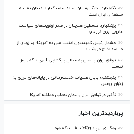
نگاهداری: جنگ رمضان نقطه عطف گذار از میدان به نظم
منطقه‌ای ایران است
پزشکیان: فلسطین همچنان در صدر اولویت‌های سیاست
خارجی ایران قرار دارد
هشدار رئیس کمیسیون امنیت ملی به آمریکا؛ به زودی از
منطقه اخراج می‌شوید
توافق ایران و عمان به معنای بازگشایی فوری تنگه هرمز
نیست
پنجشنبه؛ پایان ﻋﻤﻠﯿﺎﺕ ﺧﺪﻣﺖ‌ﺭﺳﺎﻧﯽ در پایانه‌های مرزی ﺑﻪ
ﺯﺍﺋﺮان ﺍﺭﺑﻌﯿﻦ
تأخیر در توافق ایران و عمان به‌دلیل مداخله آمریکا
پربازدیدترین اخبار
رهگیری پهپاد MQ۹ بر فراز تنگه هرمز