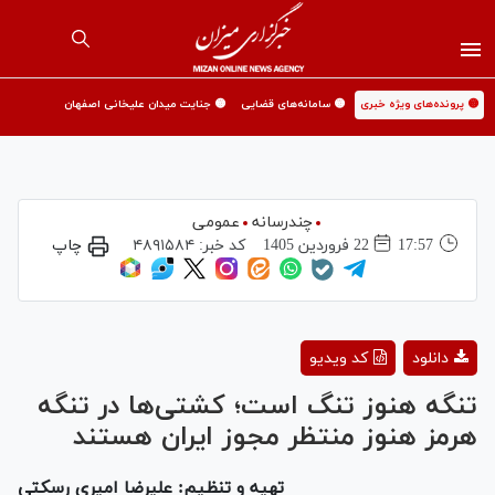
🟡 پرونده‌های ویژه خبری
🟡 سامانه‌های قضایی
🟡 جنایت میدان علیخانی اصفهان
چندرسانه
عمومی
17:57
22 فروردين 1405
کد خبر:
۴۸۹۱۵۸۴
چاپ
Play
دانلود
کد ویدیو
Video
تنگه هنوز تنگ است؛ کشتی‌ها در تنگه
هرمز هنوز منتظر مجوز ایران هستند
تهیه و تنظیم: علیرضا امیری رسکتی