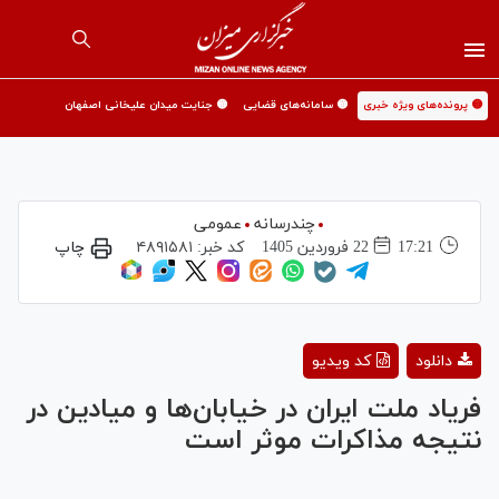
🟡 پرونده‌های ویژه خبری
🟡 سامانه‌های قضایی
🟡 جنایت میدان علیخانی اصفهان
چندرسانه
عمومی
17:21
22 فروردين 1405
کد خبر:
۴۸۹۱۵۸۱
چاپ
Play
دانلود
کد ویدیو
Video
فریاد ملت ایران در خیابان‌ها و میادین در
نتیجه مذاکرات موثر است