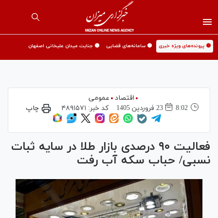
🟡 پرونده‌های ویژه خبری
🟡 سامانه‌های قضایی
🟡 جنایت میدان علیخانی اصفهان
اقتصاد
عمومی
8:02
23 فروردين 1405
کد خبر:
۴۸۹۱۵۷۱
چاپ
فعالیت ۹۰ درصدی بازار طلا در سایه ثبات
نسبی/ حباب سکه آب رفت