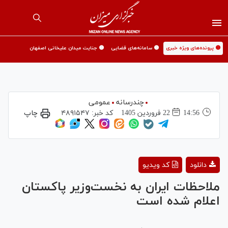
🟡 پرونده‌های ویژه خبری
🟡 سامانه‌های قضایی
🟡 جنایت میدان علیخانی اصفهان
چندرسانه
عمومی
14:56
22 فروردين 1405
کد خبر:
۴۸۹۱۵۴۷
چاپ
Play
دانلود
کد ویدیو
Video
ملاحظات ایران به نخست‌وزیر پاکستان
اعلام شده است