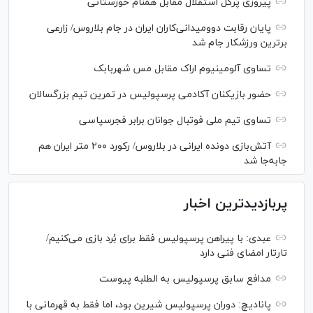
پیروزی پُرگل استقلال مقابل همنام خوزستانی
پایان رقابت دوومیدانی‌کاران ایران در جام بلاروس/ زارعی
برترین ورزشکار جام شد
تساوی آلومینیوم اراک مقابل مس شهربابک
حضور بازیکنان آکادمی پرسپولیس در تمرین تیم بزرگسالان
تساوی تیم ملی فوتبال جوانان برابر فجرسپاسی
آتش‌بازی دونده ایرانی در بلاروس/ رکورد ۲۰۰ متر ایران هم
جابه‌جا شد
پربازدیدترین اخبار
عبدی: با پیراهن پرسپولیس فقط برای بُرد بازی می‌کنیم/
تارتار امضای فنی دارد
مدافع سابق پرسپولیس به الطلبه پیوست
پانادیچ: دوران پرسپولیس شیرین بود، اما فقط به قهرمانی با