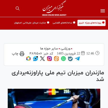
🟡 پرونده‌های ویژه خبری
🟡 سامانه‌های قضایی
🟡 جنایت میدان علیخانی اصفهان
ورزشی
سایر حوزه ها
12:46
22 فروردين 1405
کد خبر:
۴۸۹۱۵۰۶
چاپ
مازندران میزبان تیم ملی پاراوزنه‌برداری
شد