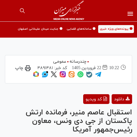
🟡 پرونده‌های ویژه خبری
🟡 سامانه‌های قضایی
🟡 جنایت میدان علیخانی اصفهان
چندرسانه
عمومی
10:22
22 فروردين 1405
کد خبر:
۴۸۹۱۴۸۱
چاپ
Play
دانلود
کد ویدیو
Video
استقبال عاصم منیر، فرمانده ارتش
پاکستان از جی دی ونس، معاون
رئیس‌جمهور آمریکا