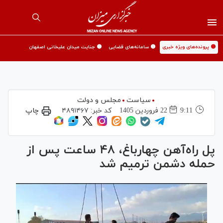
🟡 پرونده‌های ویژه خبری
🟡 سامانه‌های قضایی
🟡 جنایت میدان علیخانی اصفهان
سیاست
مجلس و دولت
9:11
22 فروردين 1405
کد خبر:
۴۸۹۱۴۶۷
چاپ
پل راه‌آهن چهارباغ، ۴۸ ساعت پس از
حمله دشمن ترمیم شد