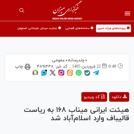
🟡 پرونده‌های ویژه خبری
🟡 سامانه‌های قضایی
🟡 جنایت میدان علیخانی اصفهان
چندرسانه
عمومی
0:48
22 فروردين 1405
کد خبر:
۴۸۹۱۴۴۸
چاپ
Play
دانلود
کد ویدیو
Video
هیئت ایرانی میناب ۱۶۸ به ریاست
قالیباف وارد اسلام‌آباد شد