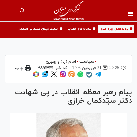
🟡 پرونده‌های ویژه خبری
🟡 سامانه‌های قضایی
🟡 جنایت میدان علیخانی اصفهان
سیاست
امام (ره) و رهبری
20:25
21 فروردين 1405
کد خبر:
۴۸۹۱۴۳۱
چاپ
پیام رهبر معظم انقلاب در پی شهادت
دکتر سیّدکمال خرازی