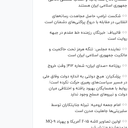
جمهوری اسلامی ایران هستند
شکست ترامپ حاصل مجاهدت رسانه‌های
انقلابی در مقابله با دروغ پراکنی‌های دشمنان است
قالیباف: خبرنگار، رزمنده خط مقدم در جبهه
روایت است
نماینده مجلس: تنگه هرمز تحت حاکمیت و
مالکیت جمهوری اسلامی ایران است
روزنامه «صدای ایران» شماره ۴۱۲| وقتِ خروج
پزشکیان: هیچ دولتی به اندازه دولت وفاق ملی
در مسیر سیاست‌های رهبری حرکت نکرده است/
روابط با همسایگان بهبود یافته و اختلافی میان
دولت و نیروهای مسلح وجود ندارد
امام جمعه ارومیه: تبرئه جنایتکاران توسط
سلبریتی‌ها جاهلیت مدرن است
اولین تصاویر لاشه F-۱۵ آمریکا و پهپاد MQ-۹
منهدم‌شده منتشر شد