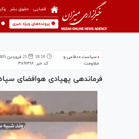
قضایی
حقوق بشر
وکی
🟡 پرونده‌های ویژه خبری
🟡 
سیاست
دفاعی و
18:10
21 فروردين 1405
مقاومت
کد خبر:
۴۸۹۱۴۱۸
فرماندهی پهپادی هوافضای سپا