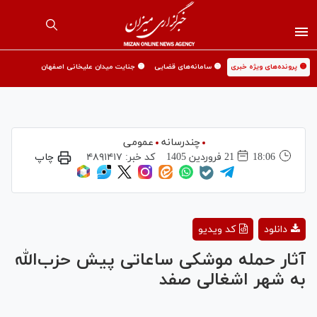
🟡 پرونده‌های ویژه خبری
🟡 سامانه‌های قضایی
🟡 جنایت میدان علیخانی اصفهان
چندرسانه
عمومی
18:06
21 فروردين 1405
کد خبر:
۴۸۹۱۴۱۷
چاپ
Play
دانلود
کد ویدیو
Video
آثار حمله موشکی ساعاتی پیش حزب‌الله
به شهر اشغالی صفد