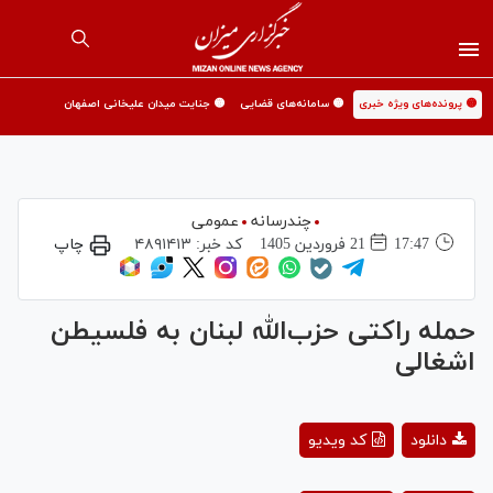
🟡 پرونده‌های ویژه خبری
🟡 سامانه‌های قضایی
🟡 جنایت میدان علیخانی اصفهان
چندرسانه
عمومی
17:47
21 فروردين 1405
کد خبر:
۴۸۹۱۴۱۳
چاپ
حمله راکتی حزب‌الله لبنان به فلسیطن
اشغالی
Play
دانلود
کد ویدیو
Video