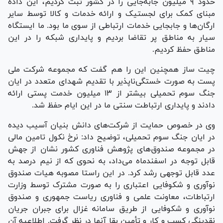
حدود ۹ میلیون جا‌به‌جایی را در کشور ثبت کردیم، این داده
مبنای کمک برای لجستیک و ارائه خدمات و کالا توسط سایر
ارگان‌ها و جابجایی خدمات ارتباطی از سوی ما بود. ما ایستگاه
سیار به مناطق پر تقاضا بردیم و پایداری شبکه را در این
مناطق حفظ کردیم.
چیت ساز همچنین این را هم گفت که مجموعه شرکت ملی
پست به صورت خستگی‌ناپذیر با تقدیم شهدای متعدد در ایان
جنگ سوم تحمیلی بیشتر از ۱۳ میلیون خدمت پستی ارائه
دادند و پایداری ارتباطت سنتی ما در این ایام حفظ شد.
وی در خصوص حمایت از شرکت‌های دانش بنیان آسیب دیده
در ایان جنگ سوم تحمیلی، توضیح داد: نرخ نکول تامین مالی
در مجموعه صندوق‌های پژوهش فناوری کشور نشان از جهش
قابل توجه در اسفندماه می‌داد، به نحوی که از نیم درصد به
عدد قابل توجهی رشد کرد. در این راستا مصوبه هیات صندوق
نوآوری و شکوفایی اعتباری را به صورت مشترک توسط وزارت
ارتباطات، معاونت علمی و فناوری ریاست جمهوری و صندوق
نوآوری و شکوفایی از طریق سامانه غزال برای جبران جریان
نقدینگی کسب و کار و تأمین بقا آنها در نظر گرفت. اطلاعیه آن