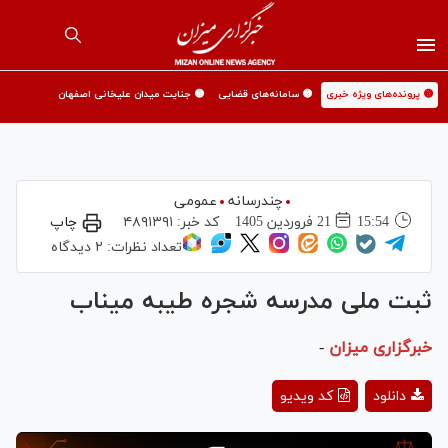
🟡 پرونده‌های ویژه خبری
🟡 سامانه‌های قضایی
🟡 جنایت میدان علیخانی اصفهان
چندرسانه
عمومی
15:54
21 فروردين 1405
کد خبر:
۴۸۹۱۳۹۱
چاپ
تعداد نظرات:
۲ دیدگاه
ثبت ملی مدرسه شجره طیبه میناب
خبرگزاری میزان
-
Play
دانلود
کد ویدیو
Video