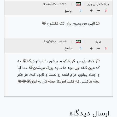
بیتا شکرانی پور
۱۴:۲۶ - ۱۴۰۵/۰۱/۲۶
|
|
پاسخ
0
0
الهی من بمیرم برای تک تکشون 😭
مریم
۰۲:۰۴ - ۱۴۰۵/۰۱/۲۸
|
|
پاسخ
0
0
خدایا ازبس گریه کردم براشون داغونم دیگه😭 به
کدامین گناه این بچه ها نباید بزرگ میشدن😭 خدا آبا
و اجداد پهلوی حرام لقمه رو لعنت و نابود کنه، جز جگر
بشه هرکسی که گفت امریکا حمله کن به ایران😭😭😭
ارسال دیدگاه