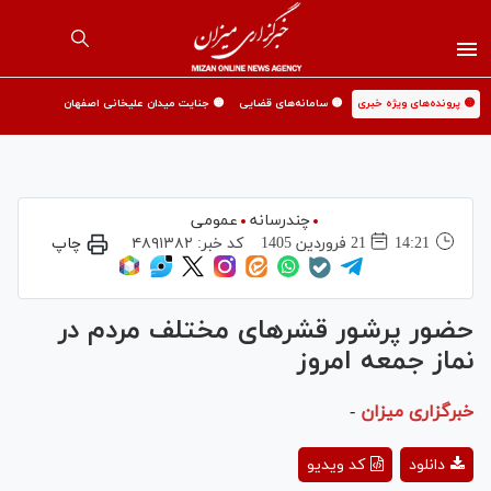
🟡 پرونده‌های ویژه خبری
🟡 سامانه‌های قضایی
🟡 جنایت میدان علیخانی اصفهان
چندرسانه
عمومی
14:21
21 فروردين 1405
کد خبر:
۴۸۹۱۳۸۲
چاپ
حضور پرشور قشرهای مختلف مردم در
نماز جمعه امروز
خبرگزاری میزان
-
Play
دانلود
کد ویدیو