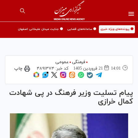
🟡 پرونده‌های ویژه خبری
🟡 سامانه‌های قضایی
🟡 جنایت میدان علیخانی اصفهان
فرهنگی
عمومی
14:01
21 فروردين 1405
کد خبر:
۴۸۹۱۳۷۴
چاپ
پیام تسلیت وزیر فرهنگ در پی شهادت
کمال خرازی