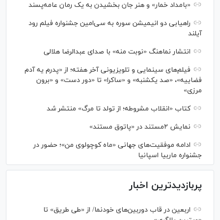
«بامداد خمار» و هنر جان بخشیدن به یک رمان عامه‌پسند
راهیابی دو انیمیشن سوره به سی‌امین جشنواره فیلم رود
آیلند
انتشار نماهنگ «نوبت منه» با صدای عبدالرضا هلالی
فیلم‌های سینمایی و تلویزیونی آخر هفته؛ از «پدرم یه آدم
فضاییه»، «صد یکشنبه» و «ساکرا» تا «دور دست» و «برون
مرزی»
کتاب «انقلاب مشروطه؛ از تولد تا مرگ» منتشر شد
نمایش ۲مستند در «پاتوق مستند»
ادامه موفقیت‌های جهانی «ماه کوچولوی من»؛ حضور در
جشنواره ماربیا اسپانیا
پربازدیدترین اخبار
اربعین در قاب دوربین‌های خودنما/ از «طی طریق» تا