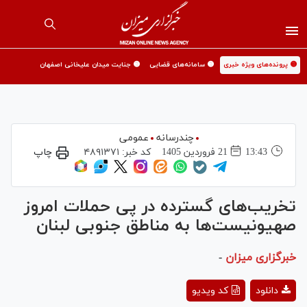
🟡 پرونده‌های ویژه خبری
🟡 سامانه‌های قضایی
🟡 جنایت میدان علیخانی اصفهان
چندرسانه
عمومی
13:43
21 فروردين 1405
کد خبر:
۴۸۹۱۳۷۱
چاپ
تخریب‌های گسترده در پی حملات امروز
صهیونیست‌ها به مناطق جنوبی لبنان
خبرگزاری میزان
-
This
is
a
The media could not be loaded, either because the server
دانلود
کد ویدیو
modal
window.
or network failed or because the format is not supported.