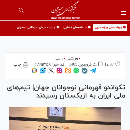
🟡 پرونده‌های ویژه خبری
🟡 سامانه‌های قضایی
🟡 جنایت میدان علیخانی اصفهان
ورزشی
رزمی
12:37
21 فروردين 1405
کد خبر:
۴۸۹۱۳۵۸
چاپ
تکواندو قهرمانی نوجوانان جهان| تیم‌های
ملی ایران به ازبکستان رسیدند