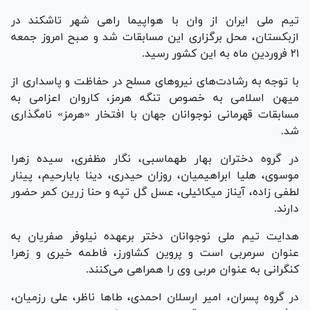
تیم ملی ایران از وان با هواپیما راهی شهر تاشکند در
ازبکستان، محل برگزاری این مسابقات شد و صبح امروز جمعه
۲۱ فروردین ماه به این کشور رسید.
با توجه به رشادت‌های نیرو‌های مسلح در حفاظت و پاسداری از
میهن اسلامی به خصوص تنگه هرمز، کاروان اعزامی به
مسابقات قهرمانی نوجوانان جهان با افتخار «هرمز» نامگذاری
شد.
در گروه دختران بهار طهماسبی، نگار مظفری، سیده زهرا
موسوی، هلیا ابراهیمیان، روزان حیدری، دینا بابارحیم، پینار
لطفی زاده، آیناز میکائیلی، عسل گل تپه و حنا زرین کمر حضور
دارند.
هدایت تیم ملی نوجوانان دختر برعهده نیلوفر صفریان به
عنوان سرمربی است و پروین کشاورز، فاطمه خیری و زهرا
کنگرانی به عنوان مربی وی را همراهی می‌کنند.
در گروه پسران، امیر ارسلان احمدی، طا‌ها ناظر، علی رزمیان،