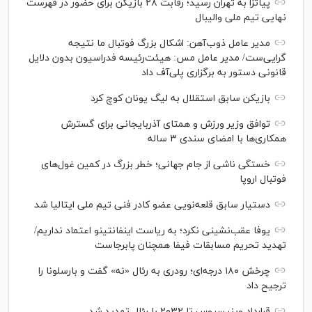
پیاتزا به تهران رسید؛ رقابت ۲۸ بازیکن برای حضور در فهرست
نهایی تیم ملی والیبال
مدیر عامل ذوب‌آهن: اشکال بزرگ فوتبال ما نتیجه
گرایی‌ست/ مدیر عامل مس: هیئت‌رئیسه فدراسیون بدون دلایل
قانونی دستور به برگزاری پلی‌آف داد
بازیکن سابق استقلال به لیگ یونان کوچ کرد
توافق وزیر ورزش و همتای آذربایجانی برای گسترش
همکاری‌ها با امضای سندی ۳ ساله
خستگی ناشی از جام جهانی؛ خطر بزرگ در کمین غول‌های
فوتبال اروپا
دستیار سابق قلعه‌نویی عضو کادر فنی تیم ملی ایتالیا شد
یوفا عقب‌نشینی نکرد؛ به ریاست اینفانتینو اعتماد نداریم/
تهدید تحریم مسابقات فیفا همچنان پابرجاست
چرخش ۱۸۰ درجه‌ای؛ رودری به رئال «نه» گفت و بارسلونا را
ترجیح داد
قرارداد وینیسیوس تا ۲۰۳۲ با رئال‌ تمدید شد