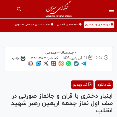
🟡 پرونده‌های ویژه خبری
🟡 سامانه‌های قضایی
🟡 جنایت میدان علیخانی اصفهان
چندرسانه
عمومی
12:24
21 فروردين 1405
کد خبر:
۴۸۹۱۳۵۴
چاپ
Play
دانلود
کد ویدیو
Video
اینبار دختری با قران و جانماز صورتی در
صف اول نماز جمعه اربعین رهبر شهید
انقلاب