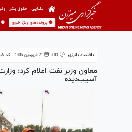
قضایی
حقوق بشر
وکی
🟡 پرونده‌های ویژه خبری
🟡 
اقتصاد
انرژی
0:03
21 فروردين 1405
کد خبر
معاون وزیر نفت اعلام کرد: وزار
آسیب‌دیده