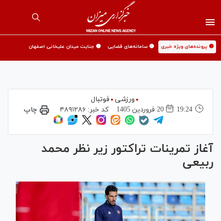
🟡 پرونده‌های ویژه خبری
🟡 سامانه‌های قضایی
🟡 جنایت میدان علیخانی اصفهان
ورزشی
فوتبال
19:24
20 فروردين 1405
کد خبر:
۴۸۹۱۲۸۶
چاپ
آغاز تمرینات تراکتور زیر نظر محمد
ربیعی