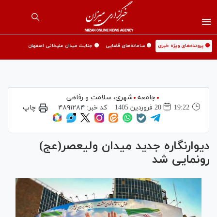
🟡 پرونده‌های ویژه خبری
🟡 سامانه‌های قضایی
🟡 جنایت میدان علیخانی اصفهان
جامعه
شهری،‌ سلامت و رفاهی
19:22
20 فروردين 1405
کد خبر:
۴۸۹۱۲۸۴
چاپ
دیوارنگاره جدید میدان ولیعصر(عج)
رونمایی شد