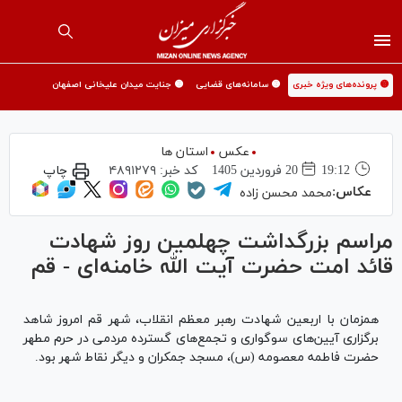
🟡 پرونده‌های ویژه خبری
🟡 سامانه‌های قضایی
🟡 جنایت میدان علیخانی اصفهان
عکس
استان ها
19:12
20 فروردين 1405
کد خبر:
۴۸۹۱۲۷۹
چاپ
عکاس:
محمد محسن زاده
مراسم بزرگداشت چهلمین روز شهادت
قائد امت حضرت آیت الله خامنه‌ای - قم
همزمان با اربعین شهادت رهبر معظم انقلاب، شهر قم امروز شاهد
برگزاری آیین‌های سوگواری و تجمع‌های گسترده مردمی در حرم مطهر
حضرت فاطمه معصومه (س)، مسجد جمکران و دیگر نقاط شهر بود.