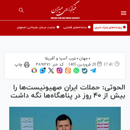
🟡 پرونده‌های ویژه خبری
🟡 سامانه‌های قضایی
🟡 جنایت میدان علیخانی اصفهان
جهان
غرب آسیا و آفریقا
17:41
20 فروردين 1405
کد خبر:
۴۸۹۱۲۷۱
چاپ
الحوثی: حملات ایران صهیونیست‌ها را
بیش از ۴۰ روز در پناهگاه‌ها نگه داشت